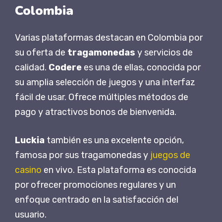
Colombia
Varias plataformas destacan en Colombia por
su oferta de
tragamonedas
y servicios de
calidad.
Codere
es una de ellas, conocida por
su amplia selección de juegos y una interfaz
fácil de usar. Ofrece múltiples métodos de
pago y atractivos bonos de bienvenida.
Luckia
también es una excelente opción,
famosa por sus tragamonedas y
juegos de
casino
en vivo. Esta plataforma es conocida
por ofrecer promociones regulares y un
enfoque centrado en la satisfacción del
usuario.