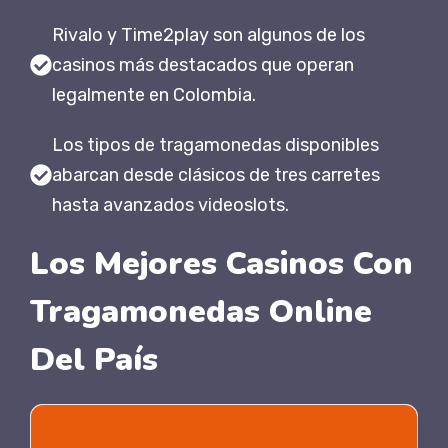
Rivalo y Time2play son algunos de los
casinos más destacados que operan
legalmente en Colombia.
Los tipos de tragamonedas disponibles
abarcan desde clásicos de tres carretes
hasta avanzados videoslots.
Los Mejores Casinos Con
Tragamonedas Online
Del País