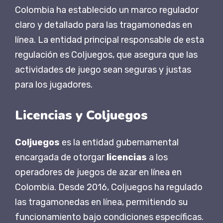
Colombia ha establecido un marco regulador
claro y detallado para las tragamonedas en
línea. La entidad principal responsable de esta
regulación es Coljuegos, que asegura que las
actividades de juego sean seguras y justas
para los jugadores.
Licencias y Coljuegos
Coljuegos
es la entidad gubernamental
encargada de otorgar
licencias
a los
operadores de juegos de azar en línea en
Colombia. Desde 2016, Coljuegos ha regulado
las tragamonedas en línea, permitiendo su
funcionamiento bajo condiciones específicas.