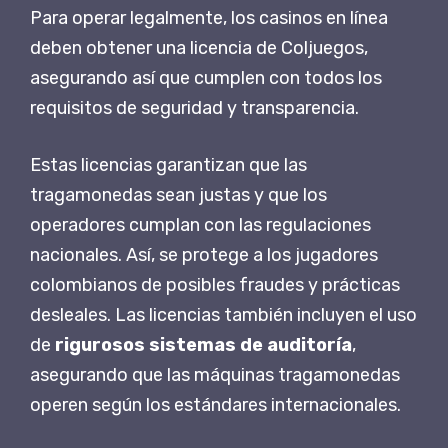
Para operar legalmente, los casinos en línea
deben obtener una licencia de Coljuegos,
asegurando así que cumplen con todos los
requisitos de seguridad y transparencia.
Estas licencias garantizan que las
tragamonedas sean justas y que los
operadores cumplan con las regulaciones
nacionales. Así, se protege a los jugadores
colombianos de posibles fraudes y prácticas
desleales. Las licencias también incluyen el uso
de
rigurosos sistemas de auditoría
,
asegurando que las máquinas tragamonedas
operen según los estándares internacionales.