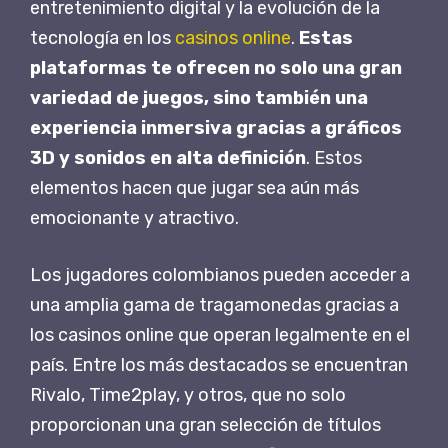
entretenimiento digital y la evolución de la
tecnología en los
casinos online
.
Estas
plataformas te ofrecen no solo una gran
variedad de juegos, sino también una
experiencia inmersiva gracias a gráficos
3D y sonidos en alta definición
. Estos
elementos hacen que jugar sea aún más
emocionante y atractivo.
Los jugadores colombianos pueden acceder a
una amplia gama de tragamonedas gracias a
los casinos online que operan legalmente en el
país. Entre los más destacados se encuentran
Rivalo, Time2play, y otros, que no solo
proporcionan una gran selección de títulos