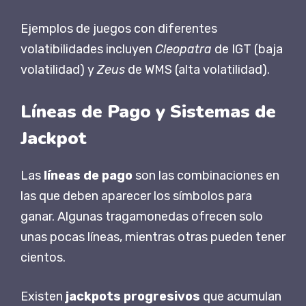
Ejemplos de juegos con diferentes
volatibilidades incluyen
Cleopatra
de IGT (baja
volatilidad) y
Zeus
de WMS (alta volatilidad).
Líneas de Pago y Sistemas de
Jackpot
Las
líneas de pago
son las combinaciones en
las que deben aparecer los símbolos para
ganar. Algunas tragamonedas ofrecen solo
unas pocas líneas, mientras otras pueden tener
cientos.
Existen
jackpots progresivos
que acumulan