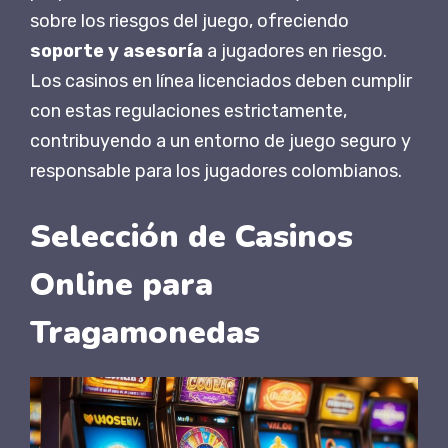
sobre los riesgos del juego, ofreciendo
soporte y asesoría
a jugadores en riesgo.
Los casinos en línea licenciados deben cumplir
con estas regulaciones estrictamente,
contribuyendo a un entorno de juego seguro y
responsable para los jugadores colombianos.
Selección de Casinos
Online para
Tragamonedas