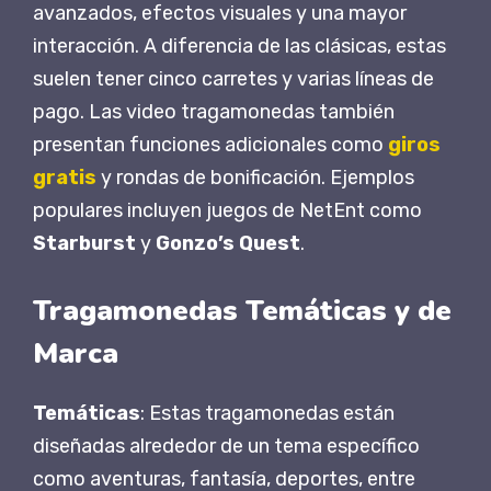
avanzados, efectos visuales y una mayor
interacción. A diferencia de las clásicas, estas
suelen tener cinco carretes y varias líneas de
pago. Las video tragamonedas también
presentan funciones adicionales como
giros
gratis
y rondas de bonificación. Ejemplos
populares incluyen juegos de NetEnt como
Starburst
y
Gonzo’s Quest
.
Tragamonedas Temáticas y de
Marca
Temáticas
: Estas tragamonedas están
diseñadas alrededor de un tema específico
como aventuras, fantasía, deportes, entre