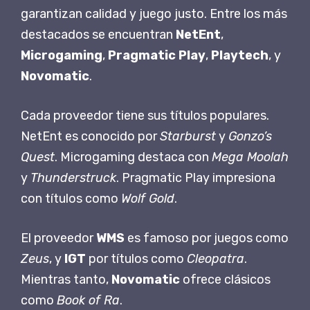
garantizan calidad y juego justo. Entre los más
destacados se encuentran
NetEnt
,
Microgaming
,
Pragmatic Play
,
Playtech
, y
Novomatic
.
Cada proveedor tiene sus títulos populares.
NetEnt es conocido por
Starburst
y
Gonzo’s
Quest
. Microgaming destaca con
Mega Moolah
y
Thunderstruck
. Pragmatic Play impresiona
con títulos como
Wolf Gold
.
El proveedor
WMS
es famoso por juegos como
Zeus
, y
IGT
por títulos como
Cleopatra
.
Mientras tanto,
Novomatic
ofrece clásicos
como
Book of Ra
.