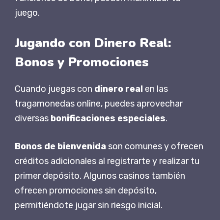
juego.
Jugando con Dinero Real:
Bonos y Promociones
Cuando juegas con
dinero real
en las
tragamonedas online, puedes aprovechar
diversas
bonificaciones especiales
.
Bonos de bienvenida
son comunes y ofrecen
créditos adicionales al registrarte y realizar tu
primer depósito. Algunos casinos también
ofrecen promociones sin depósito,
permitiéndote jugar sin riesgo inicial.