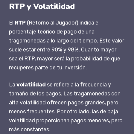
RTP y Volatilidad
El
RTP
(Retorno al Jugador) indica el
porcentaje teórico de pago de una
tragamonedas a lo largo del tiempo. Este valor
suele estar entre 90% y 98%. Cuanto mayor
sea el RTP, mayor será la probabilidad de que
recuperes parte de tu inversión.
La
volatilidad
se refiere a la frecuencia y
tamaño de los pagos. Las tragamonedas con
alta volatilidad ofrecen pagos grandes, pero
menos frecuentes. Por otro lado, las de baja
volatilidad proporcionan pagos menores, pero
más constantes.